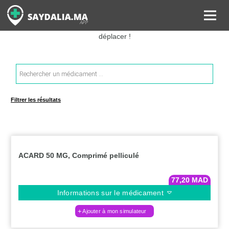
Rechercher les informations sur vos médicaments, leurs prix et
estimer ainsi le coût total de votre ordonnance, sans vous
déplacer !
Recherche
de
produits
Filtrer les résultats
ACARD 50 MG, Comprimé pelliculé
77,20
MAD
Informations sur le médicament
Ajouter à mon simulateur