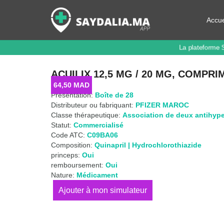
Accue
La plateforme 
ACUILIX 12,5 MG / 20 MG, COMPRI
64,50
MAD
Présentation:
Boîte de 28
Distributeur ou fabriquant:
PFIZER MAROC
Classe thérapeutique:
Association de deux antihyper
Statut:
Commercialisé
Code ATC:
C09BA06
Composition:
Quinapril | Hydrochlorothiazide
princeps:
Oui
remboursement:
Oui
Nature:
Médicament
quantité
de
ACUILIX