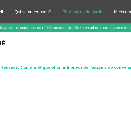
il
Qui sommes-nous?
Pharmacies de garde
Médicam
Saydalia ne vend pas de médicaments.
Veuillez consulter votre pharmacie 
MÉ
tenseurs : un diurétique et un inhibiteur de l'enzyme de convers