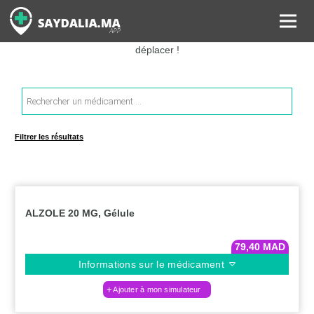
Rechercher les informations sur vos médicaments, leurs prix et
estimer ainsi le coût total de votre ordonnance, sans vous
déplacer !
Recherche
de
produits
Filtrer les résultats
ALZOLE 20 MG, Gélule
79,40
MAD
Informations sur le médicament
Ajouter à mon simulateur