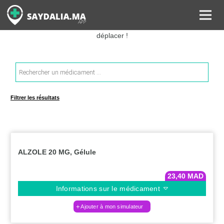
Rechercher les informations sur vos médicaments, leurs prix et
estimer ainsi le coût total de votre ordonnance, sans vous
déplacer !
Recherche
de
produits
Filtrer les résultats
ALZOLE 20 MG, Gélule
23,40
MAD
Informations sur le médicament
Ajouter à mon simulateur