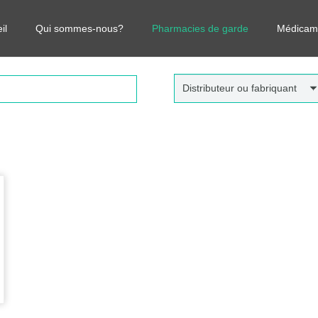
r vos médicaments, leurs prix et estimer ainsi le coût total de votre o
il
Qui sommes-nous?
Pharmacies de garde
Médicam
Distributeur ou fabriquant