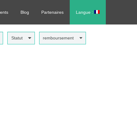
rdonnance, sans vous déplacer !
ents
Blog
Partenaires
Langue :
العربية
Statut
remboursement