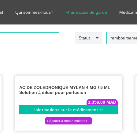
r vos médicaments, leurs prix et estimer ainsi le coût total de votre o
il
Qui sommes-nous?
Pharmacies de garde
Médicam
Statut
rembourseme
ACIDE ZOLEDRONIQUE MYLAN 4 MG / 5 ML,
Solution à diluer pour perfusion
1.356,00
MAD
Informations sur le médicament
Ajouter à mon simulateur