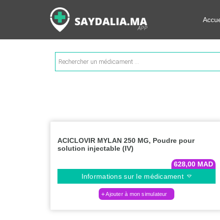
Rechercher les informations su
Accue
Recherche
de
produits
ACICLOVIR MYLAN 250 MG, Poudre pour
solution injectable (IV)
628,00
MAD
Informations sur le médicament
Ajouter à mon simulateur