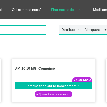
r vos médicaments, leurs prix et estimer ainsi le coût total de votre o
il
Qui sommes-nous?
Pharmacies de garde
Médicam
Distributeur ou fabriquant
AM-10 10 MG, Comprimé
77,30
MAD
Informations sur le médicament
Ajouter à mon simulateur