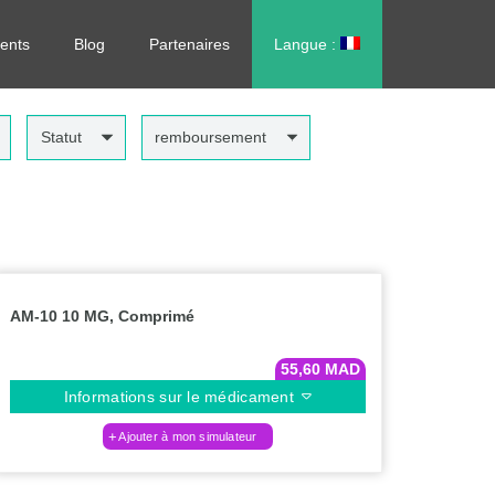
rdonnance, sans vous déplacer !
ents
Blog
Partenaires
Langue :
العربية
Statut
remboursement
AM-10 10 MG, Comprimé
55,60
MAD
Informations sur le médicament
Ajouter à mon simulateur