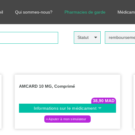
r vos médicaments, leurs prix et estimer ainsi le coût total de votre o
il
Qui sommes-nous?
Pharmacies de garde
Médicam
Statut
rembourseme
AMCARD 10 MG, Comprimé
38,90
MAD
Informations sur le médicament
Ajouter à mon simulateur