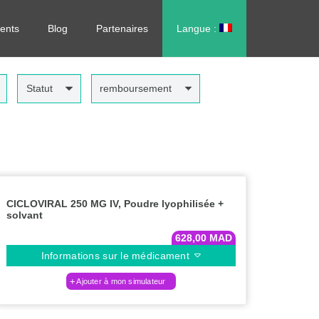
rdonnance, sans vous déplacer !
ents
Blog
Partenaires
Langue :
العربية
Statut
remboursement
CICLOVIRAL 250 MG IV, Poudre lyophilisée +
solvant
628,00
MAD
Informations sur le médicament
Ajouter à mon simulateur