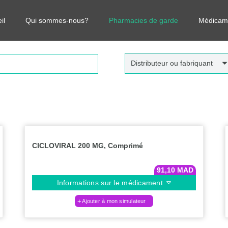
r vos médicaments, leurs prix et estimer ainsi le coût total de votre o
il
Qui sommes-nous?
Pharmacies de garde
Médicam
Distributeur ou fabriquant
CICLOVIRAL 200 MG, Comprimé
91,10
MAD
Informations sur le médicament
Ajouter à mon simulateur