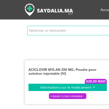
Rechercher les informations su
Accue
Recherche
de
produits
ACICLOVIR MYLAN 250 MG, Poudre pour
solution injectable (IV)
628,00
MAD
Informations sur le médicament
Ajouter à mon simulateur