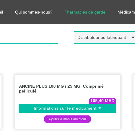
r vos médicaments, leurs prix et estimer ainsi le coût total de votre o
il
Qui sommes-nous?
Pharmacies de garde
Médicam
Distributeur ou fabriquant
ANCINE PLUS 100 MG / 25 MG, Comprimé
pelliculé
105,40
MAD
Informations sur le médicament
Ajouter à mon simulateur