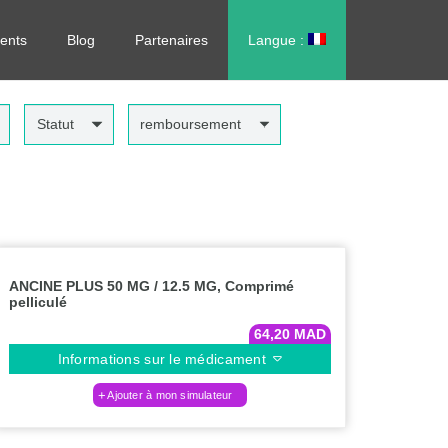
rdonnance, sans vous déplacer !
ents
Blog
Partenaires
Langue :
العربية
Statut
remboursement
ANCINE PLUS 50 MG / 12.5 MG, Comprimé
pelliculé
64,20
MAD
Informations sur le médicament
Ajouter à mon simulateur