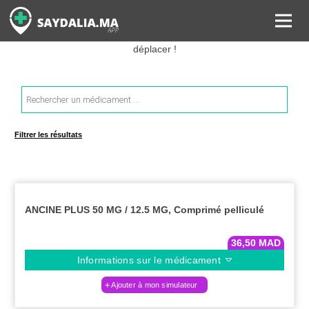
Rechercher les informations sur vos médicaments, leurs prix et
estimer ainsi le coût total de votre ordonnance, sans vous
déplacer !
Recherche
de
produits
Filtrer les résultats
ANCINE PLUS 50 MG / 12.5 MG, Comprimé pelliculé
36,50
MAD
Informations sur le médicament
Ajouter à mon simulateur