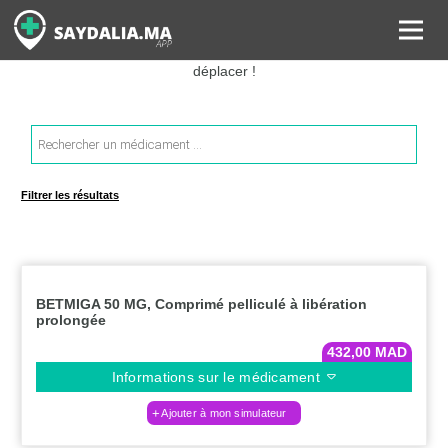
Rechercher les informations sur vos médicaments, leurs prix et
estimer ainsi le coût total de votre ordonnance, sans vous
déplacer !
Recherche
de
produits
Filtrer les résultats
BETMIGA 50 MG, Comprimé pelliculé à libération
prolongée
432,00
MAD
Informations sur le médicament
Ajouter à mon simulateur