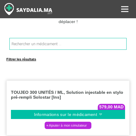
Rechercher les informations sur vos médicaments, leurs prix et
estimer ainsi le coût total de votre ordonnance, sans vous
déplacer !
Recherche
de
produits
Filtrer les résultats
TOUJEO 300 UNITÉS / ML, Solution injectable en stylo
pré-rempli Solostar [Ins]
579,00
MAD
Informations sur le médicament
Ajouter à mon simulateur