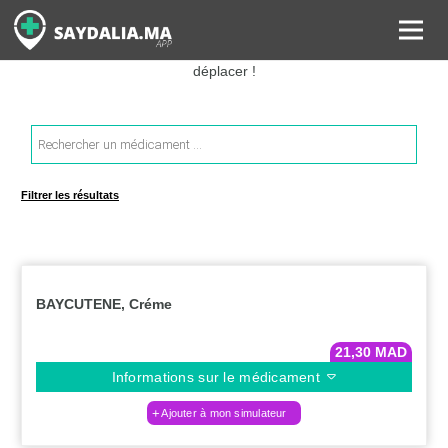
Rechercher les informations sur vos médicaments, leurs prix et
estimer ainsi le coût total de votre ordonnance, sans vous
déplacer !
Recherche
de
produits
Filtrer les résultats
BAYCUTENE, Créme
21,30
MAD
Informations sur le médicament
Ajouter à mon simulateur