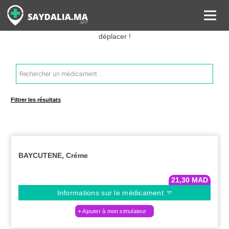
Rechercher les informations sur vos médicaments, leurs prix et
estimer ainsi le coût total de votre ordonnance, sans vous
déplacer !
Recherche
de
produits
Filtrer les résultats
BAYCUTENE, Créme
21,30
MAD
Informations sur le médicament
Ajouter à mon simulateur