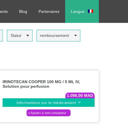
rdonnance, sans vous déplacer !
ents
Blog
Partenaires
Langue :
العربية
Statut
remboursement
IRINOTECAN COOPER 100 MG / 5 ML IV,
Solution pour perfusion
1.096,00
MAD
Informations sur le médicament
Ajouter à mon simulateur