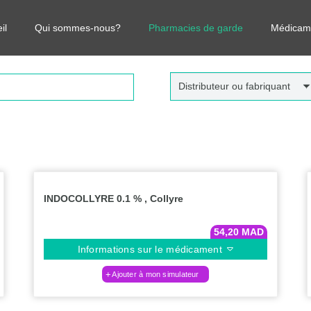
r vos médicaments, leurs prix et estimer ainsi le coût total de votre o
il
Qui sommes-nous?
Pharmacies de garde
Médicam
Distributeur ou fabriquant
INDOCOLLYRE 0.1 % , Collyre
54,20
MAD
Informations sur le médicament
Ajouter à mon simulateur