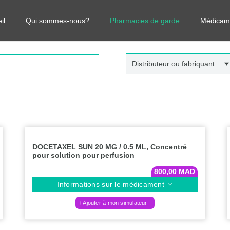
r vos médicaments, leurs prix et estimer ainsi le coût total de votre o
il
Qui sommes-nous?
Pharmacies de garde
Médicam
Distributeur ou fabriquant
DOCETAXEL SUN 20 MG / 0.5 ML, Concentré
pour solution pour perfusion
800,00
MAD
Informations sur le médicament
Ajouter à mon simulateur