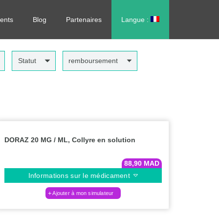
rdonnance, sans vous déplacer !
ents
Blog
Partenaires
Langue :
العربية
Statut
remboursement
DORAZ 20 MG / ML, Collyre en solution
88,90
MAD
Informations sur le médicament
Ajouter à mon simulateur