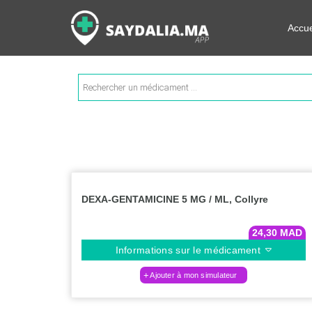
Rechercher les informations su
Accue
Recherche
de
produits
DEXA-GENTAMICINE 5 MG / ML, Collyre
24,30
MAD
Informations sur le médicament
Ajouter à mon simulateur