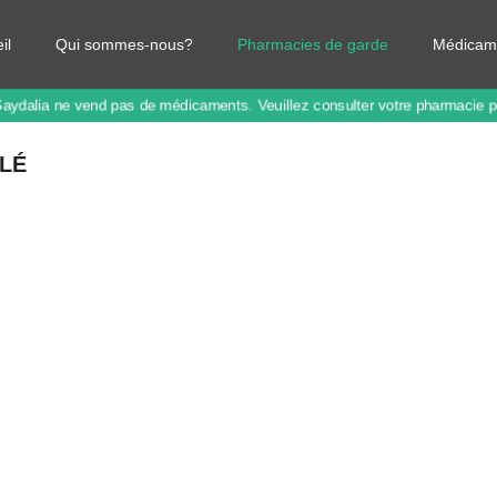
il
Qui sommes-nous?
Pharmacies de garde
Médicam
Saydalia ne vend pas de médicaments.
Veuillez consulter votre pharmacie 
ULÉ