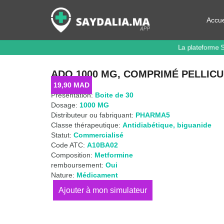
Accue
La plateforme 
ADO 1000 MG, COMPRIMÉ PELLIC
19,90
MAD
Présentation:
Boite de 30
Dosage:
1000 MG
Distributeur ou fabriquant:
PHARMA5
Classe thérapeutique:
Antidiabétique
,
biguanide
Statut:
Commercialisé
Code ATC:
A10BA02
Composition:
Metformine
remboursement:
Oui
Nature:
Médicament
quantité
de
ADO