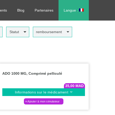
rdonnance, sans vous déplacer !
ents
Blog
Partenaires
Langue :
العربية
Statut
remboursement
ADO 1000 MG, Comprimé pelliculé
35,00
MAD
Informations sur le médicament
Ajouter à mon simulateur