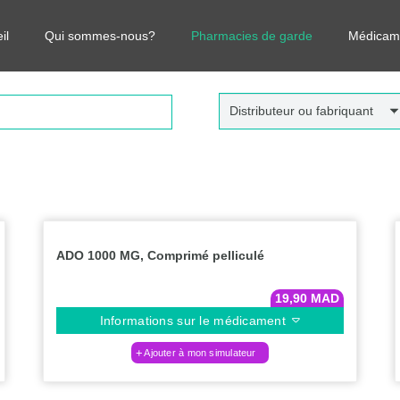
r vos médicaments, leurs prix et estimer ainsi le coût total de votre o
il
Qui sommes-nous?
Pharmacies de garde
Médicam
Distributeur ou fabriquant
ADO 1000 MG, Comprimé pelliculé
19,90
MAD
Informations sur le médicament
Ajouter à mon simulateur