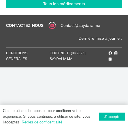
1000
Tous les médicaments
MG,
Poudre
et
solvant
CONTACTEZ-NOUS
Contact@saydalia.ma
pour
solution
Dernière mise à jour le :
injectable
CONDITIONS
COPYRIGHT (©) 2025 |
GÉNÉRALES
SAYDALIA.MA
Ce site utilise des cookies pour améliorer votre
expérience. Si vous continuez à utiliser ce site, vous
J'accepte
l'acceptez.
Règles de confidentialité