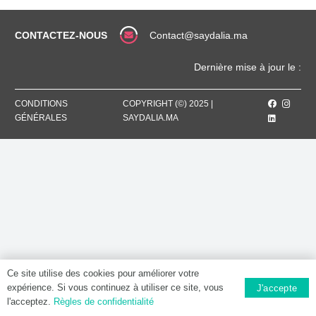
Comprimé
pelliculé
CONTACTEZ-NOUS
Contact@saydalia.ma
Dernière mise à jour le :
CONDITIONS
COPYRIGHT (©) 2025 |
GÉNÉRALES
SAYDALIA.MA
Ce site utilise des cookies pour améliorer votre
expérience. Si vous continuez à utiliser ce site, vous
J'accepte
l'acceptez.
Règles de confidentialité