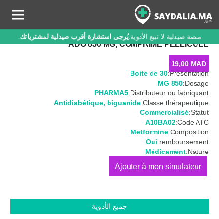
منصة صيدلية لا تبيع الأدوية.
يُرجى استشارة أقرب صيدلية لمشترياتك
.
ADO 850 MG, COMPRIMÉ PELLICULÉ
19,00
MAD
Boite de 30
Présentation:
850 MG
Dosage:
PHARMA5
Distributeur ou fabriquant:
Antidiabétique
,
biguanide
Classe thérapeutique:
Commercialisé
Statut:
A10BA02
Code ATC:
Metformine
Composition:
Oui
remboursement:
Médicament
Nature:
كمية
ADO
850
MG,
جميع الأدوية
Comprimé