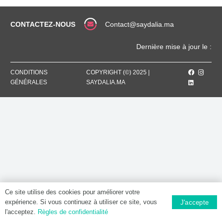
MG,
Comprimé
orodispersible
CONTACTEZ-NOUS
Contact@saydalia.ma
Dernière mise à jour le :
CONDITIONS
COPYRIGHT (©) 2025 |
GÉNÉRALES
SAYDALIA.MA
Ce site utilise des cookies pour améliorer votre
expérience. Si vous continuez à utiliser ce site, vous
J'accepte
l'acceptez.
Règles de confidentialité