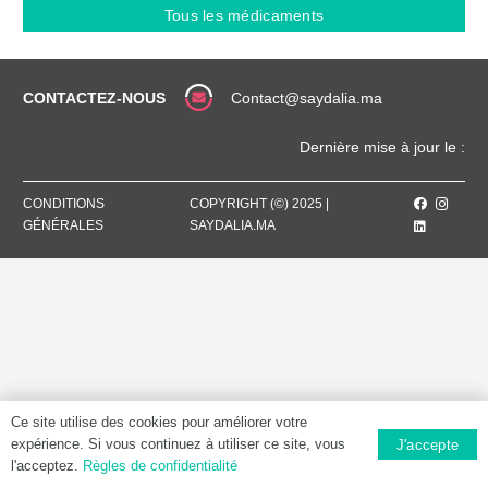
20
Tous les médicaments
MG,
Comprimé
dispersible
CONTACTEZ-NOUS
Contact@saydalia.ma
Dernière mise à jour le :
CONDITIONS
COPYRIGHT (©) 2025 |
GÉNÉRALES
SAYDALIA.MA
Ce site utilise des cookies pour améliorer votre
expérience. Si vous continuez à utiliser ce site, vous
J'accepte
l'acceptez.
Règles de confidentialité