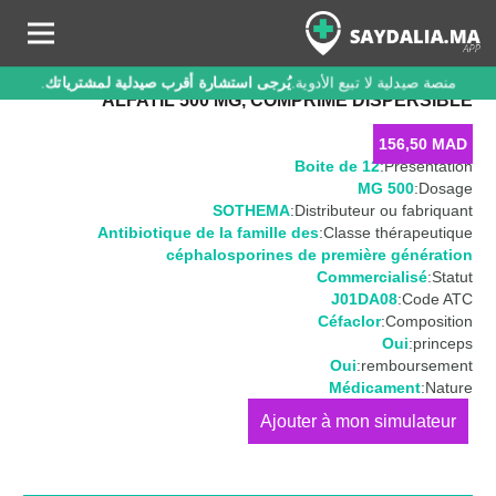
منصة صيدلية لا تبيع الأدوية.
يُرجى استشارة أقرب صيدلية لمشترياتك
.
ALFATIL 500 MG, COMPRIMÉ DISPERSIBLE
156,50
MAD
Boite de 12
Présentation:
500 MG
Dosage:
SOTHEMA
Distributeur ou fabriquant:
Antibiotique de la famille des
Classe thérapeutique:
céphalosporines de première génération
Commercialisé
Statut:
J01DA08
Code ATC:
Céfaclor
Composition:
Oui
princeps:
Oui
remboursement:
Médicament
Nature:
كمية
ALFATIL
500