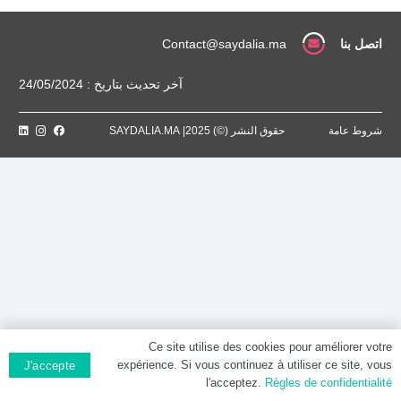
50
MG,
Poudre
اتصل بنا
Contact@saydalia.ma
orale
en
آخر تحديث بتاريخ : 24/05/2024
sachet
شروط عامة
حقوق النشر (©) 2025| SAYDALIA.MA
Ce site utilise des cookies pour améliorer votre
expérience. Si vous continuez à utiliser ce site, vous
J'accepte
l'acceptez.
Règles de confidentialité