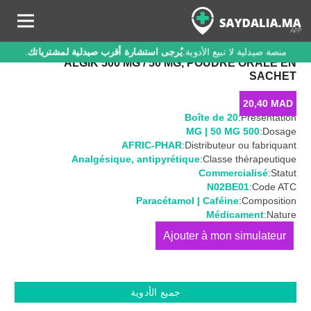
منصة صيدلية لا تبيع الأدوية.
يُرجى استشارة أقرب صيدلية لمشترياتك
.
ALGIK 500 MG / 50 MG, POUDRE ORALE EN
SACHET
20,40
MAD
Boîte de 20
Présentation:
500 MG | 50 MG
Dosage:
AFRIC-PHAR
Distributeur ou fabriquant:
Analgésique
,
antipyrétique
Classe thérapeutique:
Commercialisé
Statut:
N02BE01
Code ATC:
Paracétamol | Caféine
Composition:
Médicament
Nature:
كمية
ALGIK
500
MG
جميع الأدوية
/