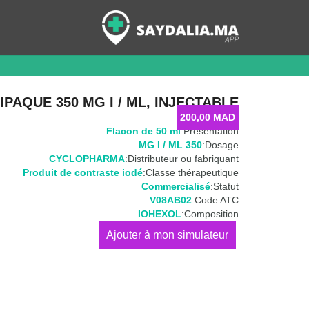
PAQUE 350 MG I / ML, INJECTABLE
200,00
MAD
Flacon de 50 ml
Présentation:
350 MG I / ML
Dosage:
CYCLOPHARMA
Distributeur ou fabriquant:
Produit de contraste iodé
Classe thérapeutique:
Commercialisé
Statut:
V08AB02
Code ATC:
IOHEXOL
Composition:
كمية
OMNIPAQUE
350
MG
I