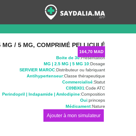
.5 MG / 5 MG, COMPRIMÉ PELLICULÉ
164,70
MAD
Boite de 30
Présentation:
10 MG | 2.5 MG | 5 MG
Dosage:
SERVIER MAROC
Distributeur ou fabriquant:
Antihypertenseur
Classe thérapeutique:
Commercialisé
Statut:
C09BX01
Code ATC:
Perindopril | Indapamide | Amlodipine
Composition:
Oui
princeps:
Médicament
Nature:
كمية
TRIPLIXAM
10