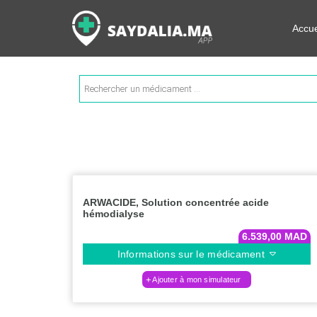
Rechercher les informations su
Accue
Recherche
de
produits
ARWACIDE, Solution concentrée acide
hémodialyse
6.539,00
MAD
Informations sur le médicament
Ajouter à mon simulateur