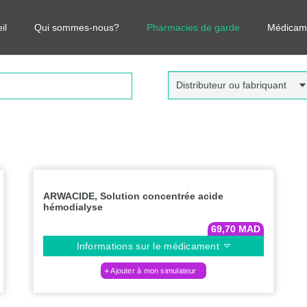
r vos médicaments, leurs prix et estimer ainsi le coût total de votre o
il
Qui sommes-nous?
Pharmacies de garde
Médicam
Distributeur ou fabriquant
ARWACIDE, Solution concentrée acide
hémodialyse
69,70
MAD
Informations sur le médicament
Ajouter à mon simulateur