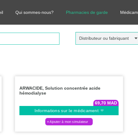
r vos médicaments, leurs prix et estimer ainsi le coût total de votre o
il
Qui sommes-nous?
Pharmacies de garde
Médicam
Distributeur ou fabriquant
ARWACIDE, Solution concentrée acide
hémodialyse
69,70
MAD
Informations sur le médicament
Ajouter à mon simulateur