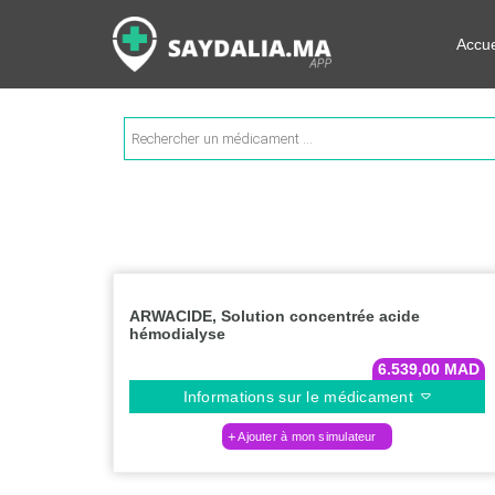
Rechercher les informations su
Accue
Recherche
de
produits
ARWACIDE, Solution concentrée acide
hémodialyse
6.539,00
MAD
Informations sur le médicament
Ajouter à mon simulateur