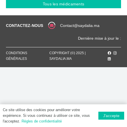
50
Tous les médicaments
MG,
Poudre
pour
perfusion
CONTACTEZ-NOUS
Contact@saydalia.ma
Dernière mise à jour le :
CONDITIONS
COPYRIGHT (©) 2025 |
GÉNÉRALES
SAYDALIA.MA
Ce site utilise des cookies pour améliorer votre
expérience. Si vous continuez à utiliser ce site, vous
J'accepte
l'acceptez.
Règles de confidentialité